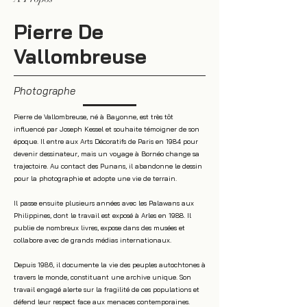
Pierre De
Vallombreuse
Photographe
Pierre de Vallombreuse, né à Bayonne, est très tôt
influencé par Joseph Kessel et souhaite témoigner de son
époque. Il entre aux Arts Décoratifs de Paris en 1984 pour
devenir dessinateur, mais un voyage à Bornéo change sa
trajectoire. Au contact des Punans, il abandonne le dessin
pour la photographie et adopte une vie de terrain.
Il passe ensuite plusieurs années avec les Palawans aux
Philippines, dont le travail est exposé à Arles en 1988. Il
publie de nombreux livres, expose dans des musées et
collabore avec de grands médias internationaux.
Depuis 1986, il documente la vie des peuples autochtones à
travers le monde, constituant une archive unique. Son
travail engagé alerte sur la fragilité de ces populations et
défend leur respect face aux menaces contemporaines.